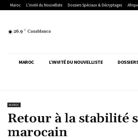
Maroc
L’invité du Nouvelliste
Dossiers Spéciaux & Décryptages
Afriqu
26.9
C
Casablanca
MAROC
L’INVITÉ DU NOUVELLISTE
DOSSIERS
MAROC
Retour à la stabilité
marocain