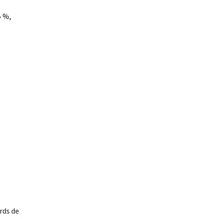
5 %,
rds de