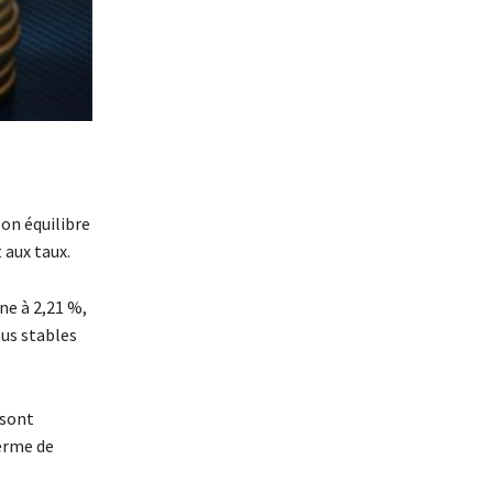
on équilibre
 aux taux.
ne à 2,21 %,
lus stables
 sont
terme de