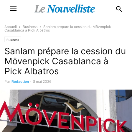
Accueil
Business
Sanlam prépare la cession du Mövenpick
Casablanca à Pick Albatros
Business
Sanlam prépare la cession du
Mövenpick Casablanca à
Pick Albatros
Par
Rédaction
-
8 mai 2026