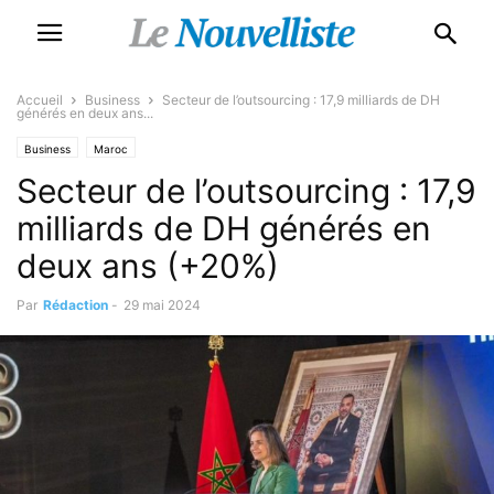
Accueil
Business
Secteur de l’outsourcing : 17,9 milliards de DH
générés en deux ans...
Business
Maroc
Secteur de l’outsourcing : 17,9
milliards de DH générés en
deux ans (+20%)
Par
Rédaction
-
29 mai 2024