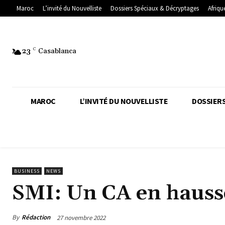
Maroc
L’invité du Nouvelliste
Dossiers Spéciaux & Décryptages
Afriqu
23
C
Casablanca
MAROC
L’INVITÉ DU NOUVELLISTE
DOSSIERS
BUSINESS
NEWS
SMI: Un CA en hauss
By
Rédaction
27 novembre 2022