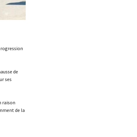
 progression
hausse de
ur ses
n raison
amment de la