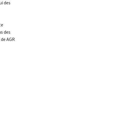
ui des
te
ns des
s de AGR