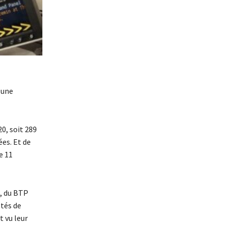
 une
0, soit 289
ées. Et de
e 11
), du BTP
étés de
t vu leur