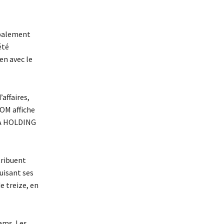
cipalement
été
en avec le
affaires,
COM affiche
LTA HOLDING
tribuent
uisant ses
e treize, en
hams. Les