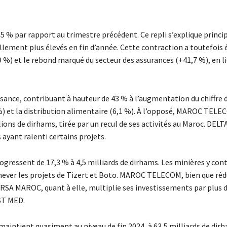
0,5 % par rapport au trimestre précédent. Ce repli s’explique prin
ellement plus élevés en fin d’année. Cette contraction a toutefois 
%) et le rebond marqué du secteur des assurances (+41,7 %), en li
sance, contribuant à hauteur de 43 % à l’augmentation du chiffre d’
 %) et la distribution alimentaire (6,1 %). À l’opposé, MAROC TELE
llions de dirhams, tirée par un recul de ses activités au Maroc. DE
ayant ralenti certains projets.
ogressent de 17,3 % à 4,5 milliards de dirhams. Les minières y con
hever les projets de Tizert et Boto. MAROC TELECOM, bien que réd
RSA MAROC, quant à elle, multiplie ses investissements par plus d
ST MED.
 maintient quasiment au niveau de fin 2024, à 63,5 milliards de dir