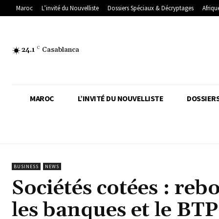
Maroc
L’invité du Nouvelliste
Dossiers Spéciaux & Décryptages
Afriqu
24.1
C
Casablanca
MAROC
L’INVITÉ DU NOUVELLISTE
DOSSIERS
BUSINESS
NEWS
Sociétés cotées : re
les banques et le BTP