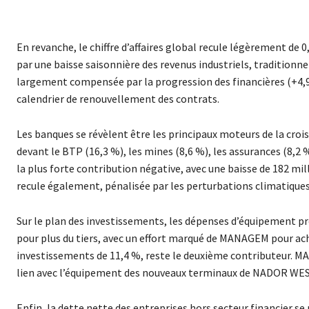
En revanche, le chiffre d’affaires global recule légèrement de 
par une baisse saisonnière des revenus industriels, traditionn
largement compensée par la progression des financières (+4,9 
calendrier de renouvellement des contrats.
Les banques se révèlent être les principaux moteurs de la crois
devant le BTP (16,3 %), les mines (8,6 %), les assurances (8,2
la plus forte contribution négative, avec une baisse de 182 mi
recule également, pénalisée par les perturbations climatiques 
Sur le plan des investissements, les dépenses d’équipement pr
pour plus du tiers, avec un effort marqué de MANAGEM pour ac
investissements de 11,4 %, reste le deuxième contributeur. MA
lien avec l’équipement des nouveaux terminaux de NADOR WE
Enfin, la dette nette des entreprises hors secteur financier se