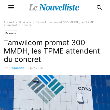
Accueil
Business
Tamwilcom promet 300 MMDH, les TPME
attendent du concret
Business
Tamwilcom promet 300
MMDH, les TPME attendent
du concret
Par
Rédaction
-
3 juin 2026