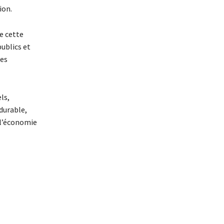
ion.
ue cette
publics et
les
ls,
durable,
 l’économie