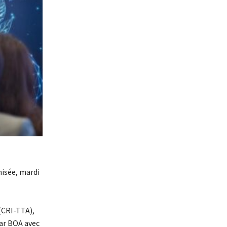
nisée, mardi
(CRI-TTA),
par BOA avec