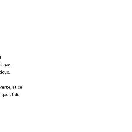
t
at avec
tique.
erte, et ce
ique et du