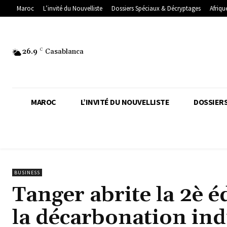
Maroc
L’invité du Nouvelliste
Dossiers Spéciaux & Décryptages
Afriqu
26.9
C
Casablanca
MAROC
L’INVITÉ DU NOUVELLISTE
DOSSIERS
BUSINESS
Tanger abrite la 2è 
la décarbonation ind