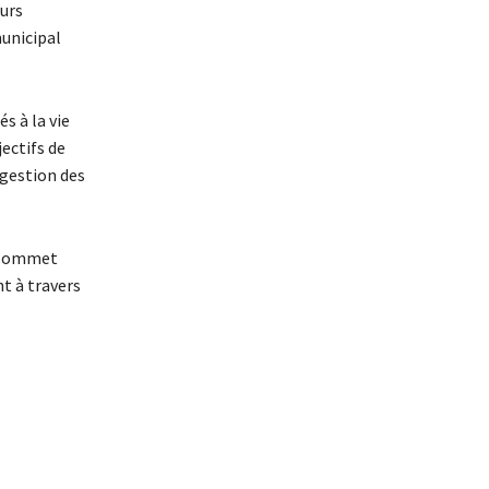
eurs
unicipal
s à la vie
ectifs de
 gestion des
e Sommet
t à travers