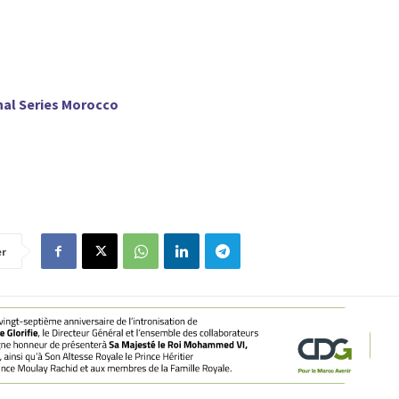
onal Series Morocco
er