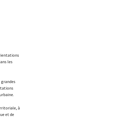
rientations
dans les
s grandes
ntations
urbaine.
ritoriale, à
ue et de