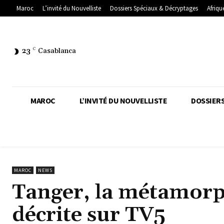
Maroc
L’invité du Nouvelliste
Dossiers Spéciaux & Décryptages
Afriqu
23
C
Casablanca
MAROC
L’INVITÉ DU NOUVELLISTE
DOSSIERS
MAROC
NEWS
Tanger, la métamorph
décrite sur TV5