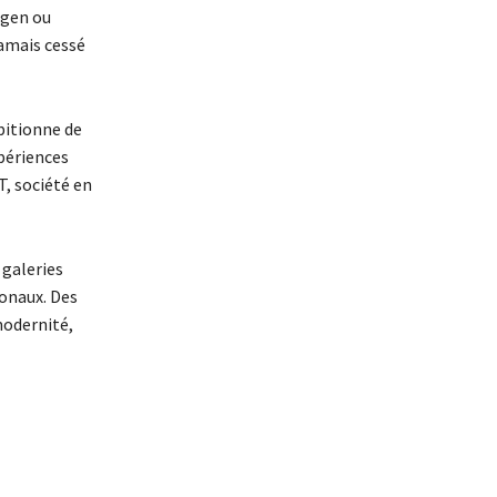
ngen ou
jamais cessé
bitionne de
xpériences
T, société en
 galeries
ionaux. Des
modernité,