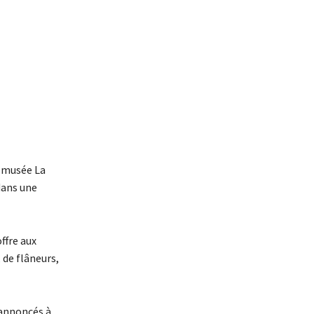
e musée La
dans une
ffre aux
 de flâneurs,
 annoncés à