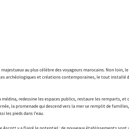
 majestueux au plus célèbre des voyageurs marocains. Non loin, l
iges archéologiques et créations contemporaines, le tout installé 
a médina, redessine les espaces publics, restaure les remparts, et o
ournée, la promenade qui descend vers la mer se remplit de familles,
si les pieds dans l’eau.
e Ascott y a flairé le potentiel : de nouveaux établissements sont