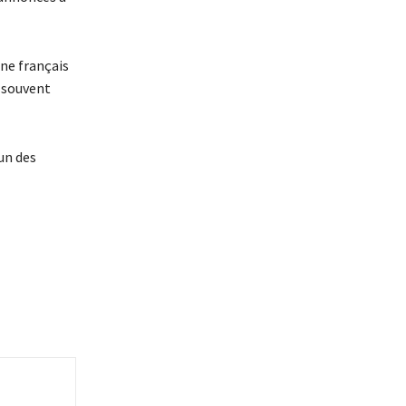
ène français
e souvent
’un des