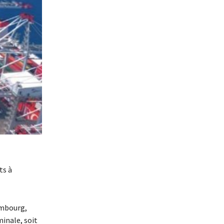
ts à
ambourg,
inale, soit