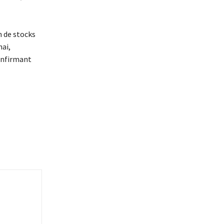
n de stocks
hai,
onfirmant