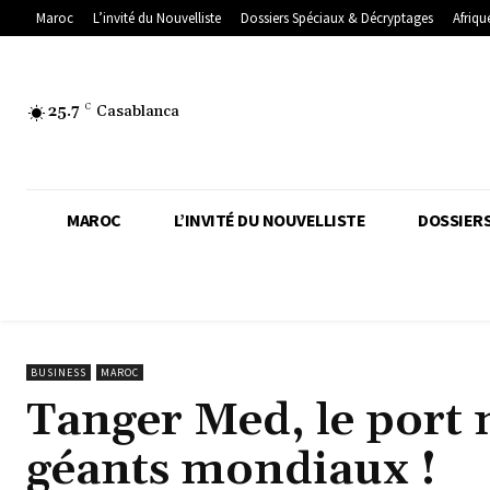
Maroc
L’invité du Nouvelliste
Dossiers Spéciaux & Décryptages
Afriqu
25.7
C
Casablanca
MAROC
L’INVITÉ DU NOUVELLISTE
DOSSIERS
BUSINESS
MAROC
Tanger Med, le port 
géants mondiaux !