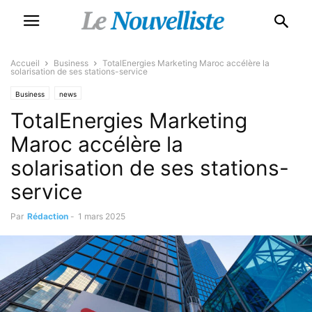
Accueil
Business
TotalEnergies Marketing Maroc accélère la
solarisation de ses stations-service
Business
news
TotalEnergies Marketing
Maroc accélère la
solarisation de ses stations-
service
Par
Rédaction
-
1 mars 2025