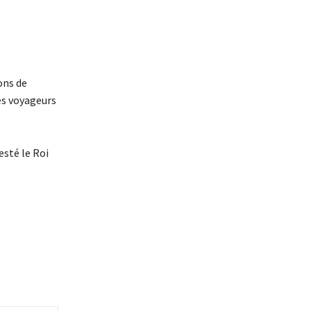
ions de
es voyageurs
esté le Roi