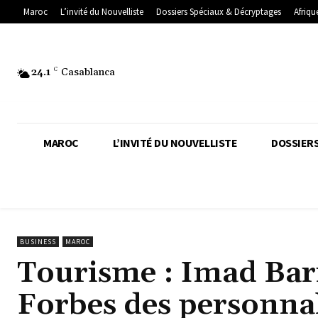
Maroc
L’invité du Nouvelliste
Dossiers Spéciaux & Décryptages
Afriqu
24.1
C
Casablanca
MAROC
L’INVITÉ DU NOUVELLISTE
DOSSIERS
BUSINESS
MAROC
Tourisme : Imad Bar
Forbes des personnal