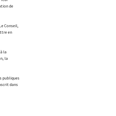
ation de
Le Conseil,
ttre en
à la
n, la
es publiques
scrit dans