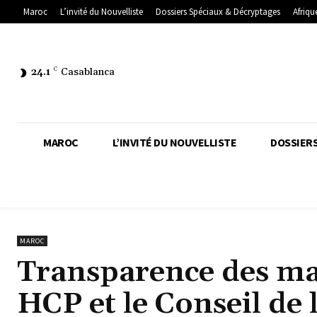
Maroc
L’invité du Nouvelliste
Dossiers Spéciaux & Décryptages
Afriqu
24.1
C
Casablanca
MAROC
L’INVITÉ DU NOUVELLISTE
DOSSIERS
MAROC
Transparence des mar
HCP et le Conseil de