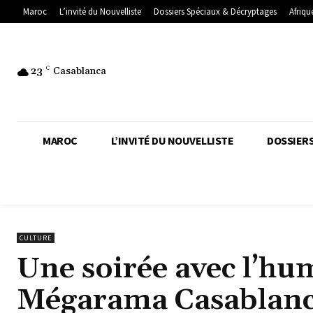
Maroc
L’invité du Nouvelliste
Dossiers Spéciaux & Décryptages
Afriqu
23
C
Casablanca
MAROC
L’INVITÉ DU NOUVELLISTE
DOSSIERS
CULTURE
Une soirée avec l’hu
Mégarama Casablan