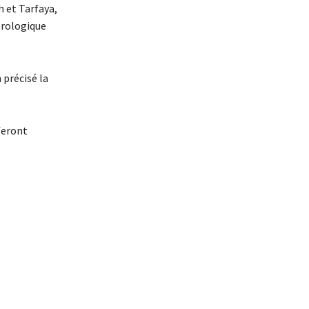
h et Tarfaya,
orologique
 précisé la
feront