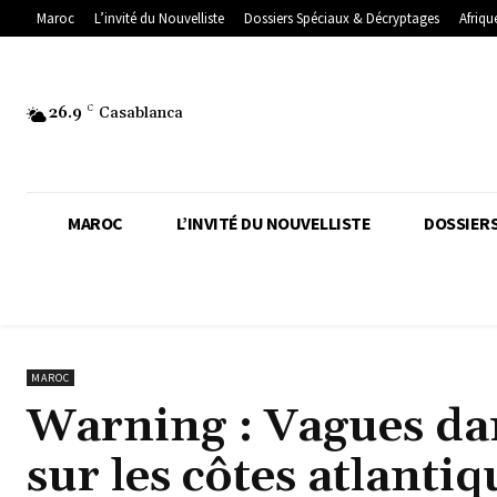
Maroc
L’invité du Nouvelliste
Dossiers Spéciaux & Décryptages
Afriqu
26.9
C
Casablanca
MAROC
L’INVITÉ DU NOUVELLISTE
DOSSIERS
MAROC
Warning : Vagues dan
sur les côtes atlantiq