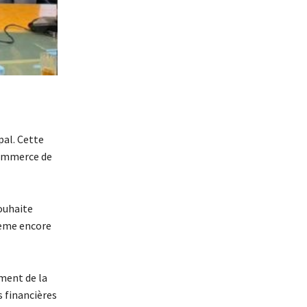
pal. Cette
commerce de
ouhaite
stème encore
ment de la
s financières