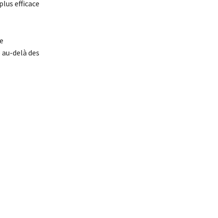
lus efficace
re
e au-delà des