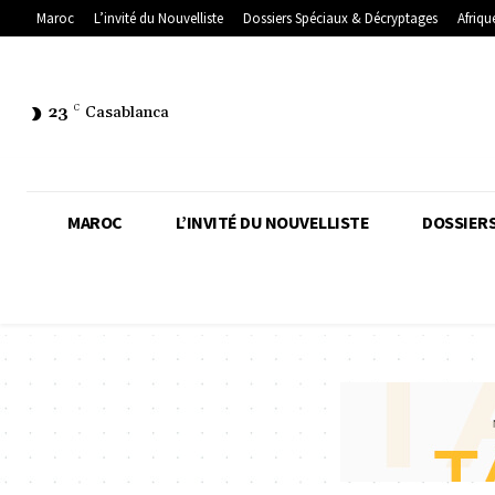
Maroc
L’invité du Nouvelliste
Dossiers Spéciaux & Décryptages
Afriqu
23
C
Casablanca
MAROC
L’INVITÉ DU NOUVELLISTE
DOSSIERS