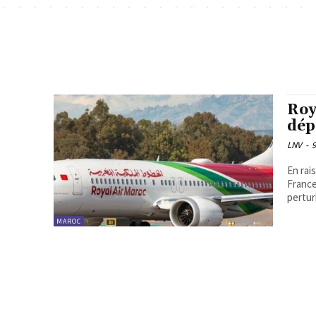
Roy
dép
LNV
-
En rai
France
pertur
MAROC