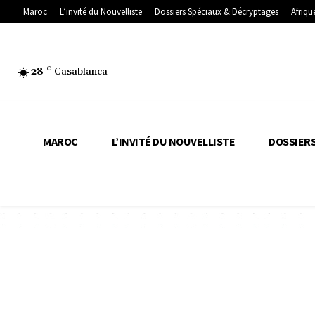
Maroc
L’invité du Nouvelliste
Dossiers Spéciaux & Décryptages
Afriqu
28
C
Casablanca
MAROC
L’INVITÉ DU NOUVELLISTE
DOSSIERS