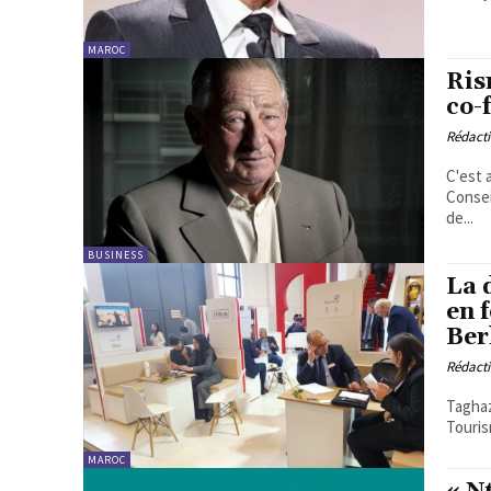
MAROC
Ris
co-
Rédact
C'est 
Consei
de...
BUSINESS
La 
en 
Ber
Rédact
Taghaz
Touris
MAROC