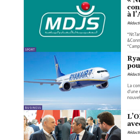
« N
con
à l
Rédact
“Nt7ar
&Conna
“Campa
SPORT
Rya
pou
Rédact
La com
d'une 
nouvel
BUSINESS
L’O
ave
Rédact