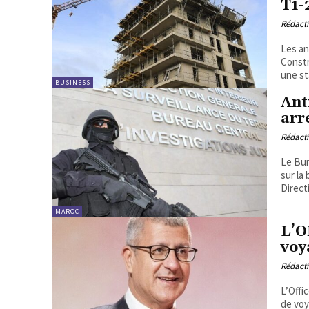
T1-
Rédact
Les an
Constr
une sta
BUSINESS
Ant
arr
Rédact
Le Bur
sur la
Direct
MAROC
L’O
voy
Rédact
L’Offi
de voy