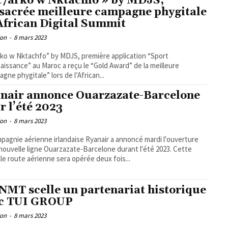
t7arko w Nktachfo » by MDJS,
sacrée meilleure campagne phygitale
’African Digital Summit
ion
-
8 mars 2023
ko w Nktachfo” by MDJS, première application “Sport
issance” au Maroc a reçu le “Gold Award” de la meilleure
gne phygitale” lors de l’African...
nair annonce Ouarzazate-Barcelone
r l’été 2023
ion
-
8 mars 2023
pagnie aérienne irlandaise Ryanair a annoncé mardi l'ouverture
nouvelle ligne Ouarzazate-Barcelone durant l'été 2023. Cette
le route aérienne sera opérée deux fois...
NMT scelle un partenariat historique
c TUI GROUP
ion
-
8 mars 2023