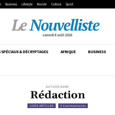
e
Business
Lifestyle
Monde
Culture
Sport
samedi 8 août 2026
 SPÉCIAUX & DÉCRYPTAGES
AFRIQUE
BUSINESS
AUTHOR NAME
Rédaction
12053 ARTICLES
0 Commentaires