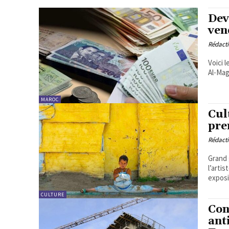
Dev
ven
Rédact
Voici 
MAROC
Cul
pre
Rédact
Grand 
l’arti
exposi
CULTURE
Con
ant