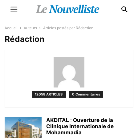
Accueil
Auteurs
Articles postés par Rédaction
Rédaction
12058 ARTICLES
0 Commentaires
AKDITAL : Ouverture de la
Clinique Internationale de
Mohammadia